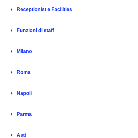
Carica il tuo CV
(Obbligatorio)
Receptionist e Facilities
Tipi di file accettati: pdf, Dimensione max del file:
24 MB.
Funzioni di staff
Privacy
Milano
Autorizzo il trattamento dei dati come indicato
nella
Privacy Policy
Roma
Invia Candidatura
Napoli
Parma
Asti