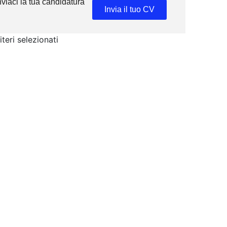
inviaci la tua candidatura
Invia il tuo CV
teri selezionati