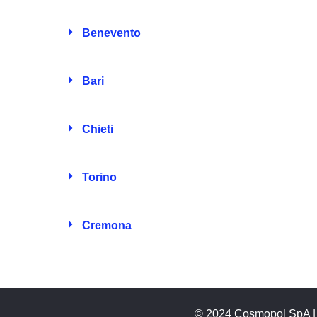
Benevento
Bari
Chieti
Torino
Cremona
© 2024 Cosmopol SpA | Tut