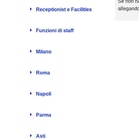
Se non hai
Carica il tuo CV
(Obbligatorio)
allegando
Receptionist e Facilities
Tipi di file accettati: pdf, Dimensione max del file: 24 MB
Funzioni di staff
Privacy
Autorizzo il trattamento dei dati come indicato nella
Milano
Privacy Policy
Invia Candidatura
Roma
Napoli
Parma
Asti